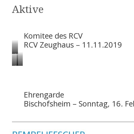
Aktive
Komitee des RCV
RCV Zeughaus – 11.11.2019
Neujahrsempfang
–
Klaus
Montag,
Hillgärtner
Werner
6.
8.2.2020
Potthast
Januar
–
8.2.2020
Ehrengarde
2020
Haus
–
–
Bischofsheim – Sonntag, 16. F
am
Haus
RCV
Ostpark
am
Zeughaus
Ostpark
Präsident
Karl-