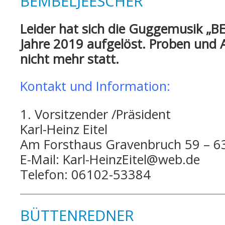
BEMBELJEESCHER
Heinz
Eitel
Leider hat sich die Guggemusik „
begrüßt
Jahre 2019 aufgelöst.
Proben und A
die
nicht mehr statt.
Gäste
Kontakt und Information:
1. Vorsitzender /Präsident
Karl-Heinz Eitel
Am Forsthaus Gravenbruch 59 – 6
E-Mail: Karl-HeinzEitel@web.de
Telefon: 06102-53384
BÜTTENREDNER